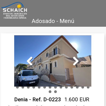
Adosado - Menú
Home
Costa Blanca
Venta
Alquiler
Nueva Construcción
Agencia Inmobiliaria
Testimonios
Contacto
Previous
Next
Denia - Ref. D-0223
1.600 EUR