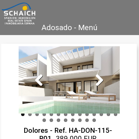
Adosado - Menú
Home
Costa Blanca
Venta
Alquiler
Nueva Construcción
Agencia Inmobiliaria
Testimonios
Contacto
Previous
Next
Dolores - Ref. HA-DON-115-
R01
389.000 EUR