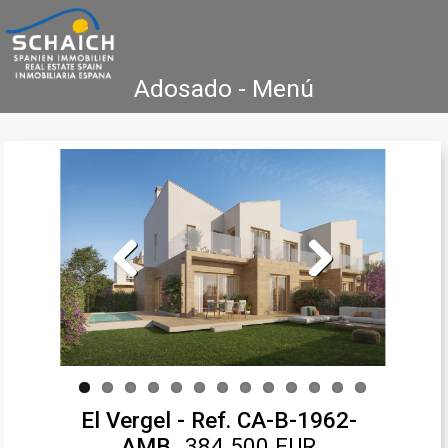
Adosado - Menú
Home
Costa Blanca
Venta
Alquiler
Nueva Construcción
Agencia Inmobiliaria
Testimonios
Contacto
Previous
Next
El Vergel - Ref. CA-B-1962-
AMB
384.500 EUR