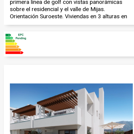
primera línea de golf con vistas panorámicas
diáfana con cocina totalmente amueblada y
sobre el residencial y el valle de Mijas.
equipada, 3 amplios dormitorios, amplias
Orientación Suroeste. Viviendas en 3 alturas en
terrazas y jardín. - Fecha entrega prevista: