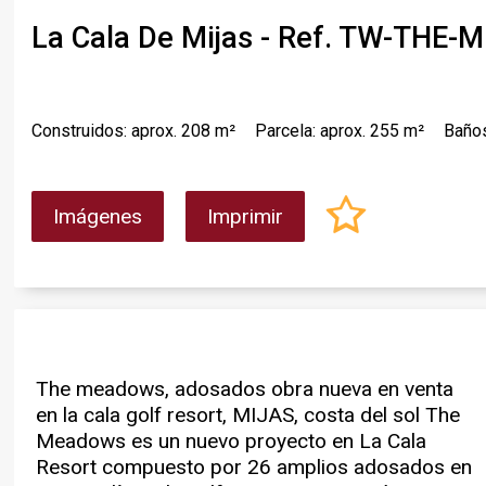
La Cala De Mijas - Ref. TW-THE
Construidos: aprox. 208 m²
Parcela: aprox. 255 m²
Baños
Imágenes
Imprimir
The meadows, adosados obra nueva en venta
una comunidad privada y cerrada, con piscina y
Noviembre 2026 (Fase 1). Construida bajo la
en la cala golf resort, MIJAS, costa del sol The
jardín comunitario. The Meadows es sin duda
regulación del nuevo código de edificación y
Meadows es un nuevo proyecto en La Cala
su proyecto si busca una vivienda cómoda y
con certificado energético A. Venta directa de
Resort compuesto por 26 amplios adosados en
funcional con sótano privado, planta principal
Taylor Wimpey España. 65 años construyendo