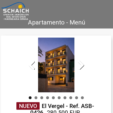
Apartamento - Menú
Home
Costa Blanca
Venta
Alquiler
Nueva Construcción
Agencia Inmobiliaria
Testimonios
Contacto
Previous
Next
NUEVO
El Vergel - Ref. ASB-
0426
280.500 EUR