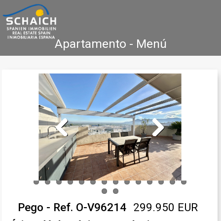
Apartamento - Menú
Home
Costa Blanca
Venta
Alquiler
Nueva Construcción
Agencia Inmobiliaria
Testimonios
Contacto
Previous
Next
Pego - Ref. O-V96214
299.950 EUR