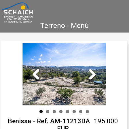
Terreno - Menú
Home
Costa Blanca
Venta
Alquiler
Nueva Construcción
Agencia Inmobiliaria
Testimonios
Contacto
Previous
Next
Benissa - Ref. AM-11213DA
195.000
EUR