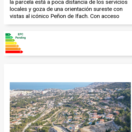
la parcela está a poca distancia de los servicios
el comienzo de las obras.Esta es una excelente
MAROrientación suresteCerca de servicios
locales y goza de una orientación sureste con
oportunidad para construir la casa de tus
Póngase en contacto con nosotros hoy para
vistas al icónico Peñon de Ifach. Con acceso
sueños, o varias propiedades como inversión.