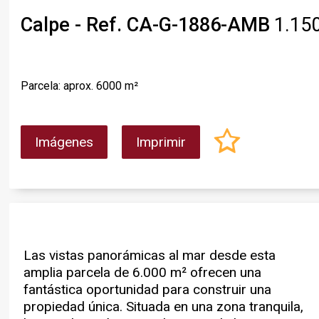
Calpe - Ref. CA-G-1886-AMB
1.15
Parcela: aprox. 6000 m²
Imágenes
Imprimir
Las vistas panorámicas al mar desde esta
desde dos carreteras, hay flexibilidad añadida
CARACTERÍSTICAS PRINCIPALES: Gran
amplia parcela de 6.000 m² ofrecen una
para el diseño y potencial para considerar más
parcela de 6.000m2Acceso por 2
fantástica oportunidad para construir una
de un proyecto. La parcela goza de conexiones
carreterasElectricidad y agua ya
propiedad única. Situada en una zona tranquila,
de agua y electricidad facilitando enormemente
conectadasIncreíbles VISTAS AL