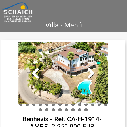
Villa - Menú
Home
Costa Blanca
Venta
Alquiler
Nueva Construcción
Agencia Inmobiliaria
Testimonios
Contacto
Previous
Next
Benhavis - Ref. CA-H-1914-
AMBE
2.250.000 EUR