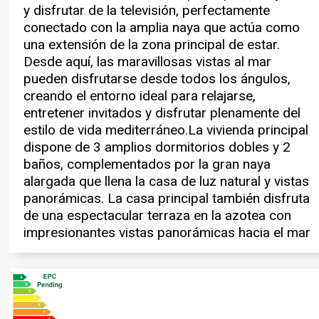
y disfrutar de la televisión, perfectamente
propiedad, manteniendo al mismo tiempo la
electrodomésticos premium Zona de lavandería
conectado con la amplia naya que actúa como
privacidad de cada espacio habitable. Una
Aparcamiento privado cerrado para hasta 4
una extensión de la zona principal de estar.
amplia y bien diseñada zona de barbacoa y bar
vehículos Dos entradas independientes para
Desde aquí, las maravillosas vistas al mar
se sitúa junto a una parte de la piscina, perfecta
vehículos que ofrecen mayor privacidad y
pueden disfrutarse desde todos los ángulos,
para el entretenimiento y la relajada vida al aire
seguridad Distribución ideal para familias
creando el entorno ideal para relajarse,
libre, mientras que una segunda espaciosa zona
Amplias zonas exteriores para entretenimiento
entretener invitados y disfrutar plenamente del
de barbacoa y entretenimiento exterior permite
Combinando privacidad, confort y amplios
estilo de vida mediterráneo.La vivienda principal
a los huéspedes de los apartamentos disfrutar
espacios habitables en un hermoso entorno
dispone de 3 amplios dormitorios dobles y 2
de su propia experiencia privada al aire libre,
natural, “La Vista" ofrece una oportunidad
baños, complementados por la gran naya
separada de la vivienda principal.En total, la
excepcional para disfrutar del estilo de vida
alargada que llena la casa de luz natural y vistas
propiedad ofrece 5 amplios dormitorios y 4
mediterráneo en su máxima expresión, ya sea
panorámicas. La casa principal también disfruta
baños, incluyendo varios dormitorios en suite.
como residencia habitual, casa de vacaciones o
de una espectacular terraza en la azotea con
Todas las habitaciones están equipadas con
impresionantes vistas panorámicas hacia el mar
aire acondicionado y calefacción para