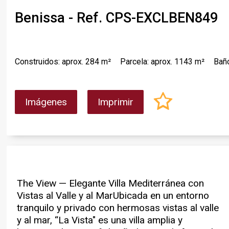
Benissa - Ref. CPS-EXCLBEN849
Construidos: aprox. 284 m²
Parcela: aprox. 1143 m²
Bañ
Imágenes
Imprimir
The View — Elegante Villa Mediterránea con
y las montañas circundantes, el lugar perfecto
garantizar el confort durante todo el año,
Vistas al Valle y al MarUbicada en un entorno
para relajarse, recibir invitados o disfrutar de
disfrutando además de orientación sur.Una
tranquilo y privado con hermosas vistas al valle
las puestas de sol. Conectando el maravilloso
versátil planta inferior, accesible mediante
y al mar, “La Vista" es una villa amplia y
ambiente interior de la vivienda se encuentra la
escaleras exteriores y con su propia entrada