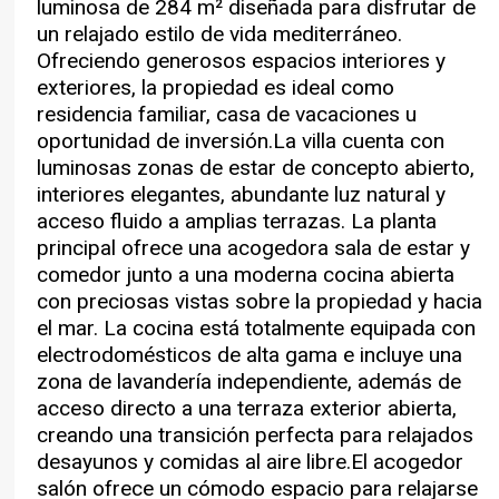
luminosa de 284 m² diseñada para disfrutar de
gran terraza cubierta con zona de comedor
privada para vehículos dentro de la parcela,
un relajado estilo de vida mediterráneo.
para 12 personas, creando una perfecta
ofrece una excelente flexibilidad y privacidad,
Ofreciendo generosos espacios interiores y
sensación de continuidad entre interior y
siendo ideal para alojamiento independiente o
exteriores, la propiedad es ideal como
exterior. La propiedad ofrece amplios espacios
vida multigeneracional.Vida ExteriorDiseñada
residencia familiar, casa de vacaciones u
interiores y exteriores para el entretenimiento y
para disfrutar plenamente de la vida
oportunidad de inversión.La villa cuenta con
una vida cómoda.Además, la propiedad incluye
mediterránea al aire libre, la villa ofrece: Amplias
luminosas zonas de estar de concepto abierto,
dos apartamentos independientes
terrazas soleadas Zonas ajardinadas
interiores elegantes, abundante luz natural y
completamente equipados, cada uno decorado
paisajísticas Múltiples espacios exteriores para
acceso fluido a amplias terrazas. La planta
con materiales y acabados de alta calidad.
sentarse y comer Zonas de barbacoa
principal ofrece una acogedora sala de estar y
Ambos apartamentos ofrecen un amplio
Tumbonas y áreas de relajación Impresionantes
comedor junto a una moderna cocina abierta
dormitorio, un baño, una cocina totalmente
puestas de sol sobre el valle y hacia el mar Una
con preciosas vistas sobre la propiedad y hacia
equipada y una cómoda sala de estar,
piscina bellamente integrada que conecta todas
el mar. La cocina está totalmente equipada con
proporcionando un alojamiento ideal para
las áreas de la propiedad Una terraza
electrodomésticos de alta gama e incluye una
invitados, familia extensa o posibilidades de
panorámica en la azotea con vistas a las
zona de lavandería independiente, además de
alquiler.Los espacios exteriores han sido
montañas y al mar Características Adicionales
acceso directo a una terraza exterior abierta,
cuidadosamente diseñados para que la piscina
Vistas al mar y panorámicas al valle Aire
creando una transición perfecta para relajados
fluya de manera natural entre la vivienda
acondicionado y calefacción en toda la
desayunos y comidas al aire libre.El acogedor
principal y los dos apartamentos, creando una
propiedad WiFi de alta velocidad Televisión por
salón ofrece un cómodo espacio para relajarse
atmósfera armoniosa y conectada en toda la
satélite Cocinas totalmente equipadas con