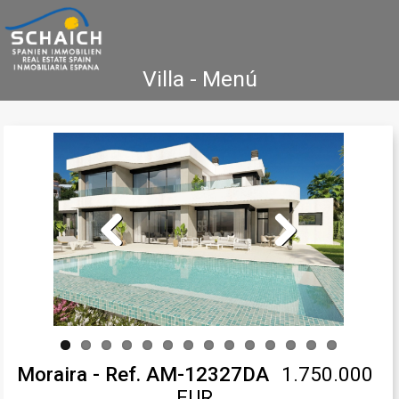
Villa - Menú
Home
Costa Blanca
Venta
Alquiler
Nueva Construcción
Agencia Inmobiliaria
Testimonios
Contacto
Previous
Next
Moraira - Ref. AM-12327DA
1.750.000
EUR