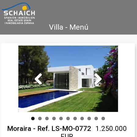
Villa - Menú
Home
Costa Blanca
Venta
Alquiler
Nueva Construcción
Agencia Inmobiliaria
Testimonios
Contacto
Previous
Next
Moraira - Ref. LS-MO-0772
1.250.000
EUR