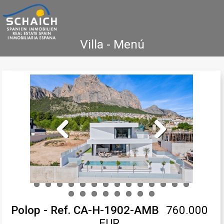
Villa - Menú
Home
Costa Blanca
Venta
Alquiler
Nueva Construcción
Agencia Inmobiliaria
Testimonios
Contacto
Previous
Next
Polop - Ref. CA-H-1902-AMB
760.000
EUR