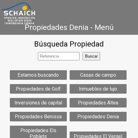
Propiedades Denia - Menú
Búsqueda Propiedad
Home
Costa Blanca
Venta
Alquiler
Nueva Construcción
Agencia Inmobiliaria
Testimonios
Estamos buscando
Casas de campo
Contacto
Propiedades de Golf
Inmuebles de lujo
Inversiones de capital
Propiedades Altea
Propiedades Benissa
Propiedades Denia
Propiedades Els
Poblets
Propiedades El Vergel