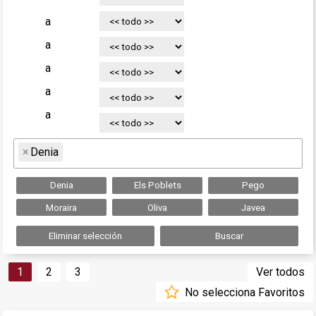
a
a
a
a
a
×
Denia
Denia
Els Poblets
Pego
Moraira
Oliva
Javea
Eliminar selección
Buscar
1
2
3
Ver todos
No selecciona Favoritos