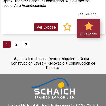
aprox. 1888 m² Baños: 2 Dormitorios: 4 , Calefaccion
suelo, Aire Acondicionado
Ref. BC-7771
Ver Expose
0 Favorito
1
2
3
Agencia Inmobiliaria Denia + Alquileres Denia +
Construcción Javea + Renovació + Construcción de
Piscinas
Denia - Els Poblets,
Partida Barranquets, C/ 29, 2B, BG