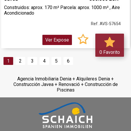
Construidos: aprox. 170 m² Parcela: aprox. 1000 m² , Aire
Acondicionado
Ref. AVS-57654
Ver Expose
0 Favorito
1
2
3
4
5
6
Agencia Inmobiliaria Denia + Alquileres Denia +
Construcción Javea + Renovació + Construcción de
Piscinas