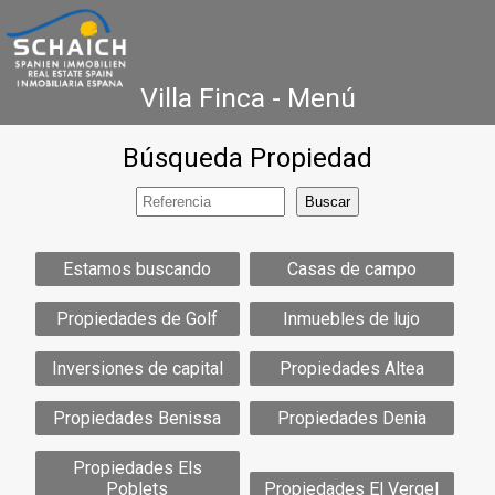
Villa Finca - Menú
Búsqueda Propiedad
Home
Costa Blanca
Venta
Alquiler
Nueva Construcción
Agencia Inmobiliaria
Testimonios
Estamos buscando
Casas de campo
Contacto
Propiedades de Golf
Inmuebles de lujo
Inversiones de capital
Propiedades Altea
Propiedades Benissa
Propiedades Denia
Propiedades Els
Poblets
Propiedades El Vergel