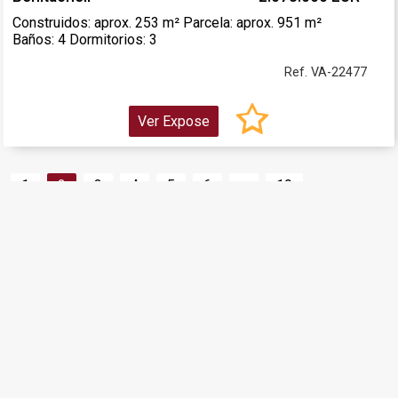
Construidos: aprox. 253 m² Parcela: aprox. 951 m²
Baños: 4 Dormitorios: 3
Ref. VA-22477
Ver Expose
1
2
3
4
5
6
...
19
Agencia Inmobiliaria Denia + Alquileres Denia +
Construcción Javea + Renovació + Construcción de
Piscinas