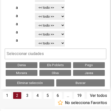
a
a
a
a
a
Denia
Els Poblets
Pego
Moraira
Oliva
Javea
Eliminar selección
Buscar
1
2
3
4
5
6
...
19
Ver todos
No selecciona Favoritos