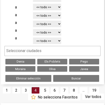
a
a
a
a
a
Denia
Els Poblets
Pego
Moraira
Oliva
Javea
Eliminar selección
Buscar
1
2
3
4
5
6
7
8
...
19
Ver todos
No selecciona Favoritos