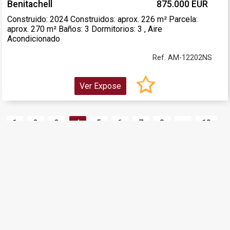
Benitachell
875.000 EUR
Construido: 2024 Construidos: aprox. 226 m² Parcela:
aprox. 270 m² Baños: 3 Dormitorios: 3 , Aire
Acondicionado
Ref. AM-12202NS
Ver Expose
1
2
3
4
5
6
7
8
...
19
Agencia Inmobiliaria Denia + Alquileres Denia +
Construcción Javea + Renovació + Construcción de
Piscinas