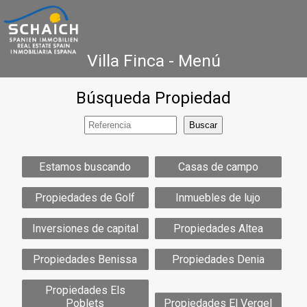
Villa Finca - Menú
Búsqueda Propiedad
Home
Costa Blanca
Venta
Alquiler
Nueva Construcción
Agencia Inmobiliaria
Testimonios
Estamos buscando
Casas de campo
Contacto
Propiedades de Golf
Inmuebles de lujo
Inversiones de capital
Propiedades Altea
Propiedades Benissa
Propiedades Denia
Propiedades Els
Poblets
Propiedades El Vergel