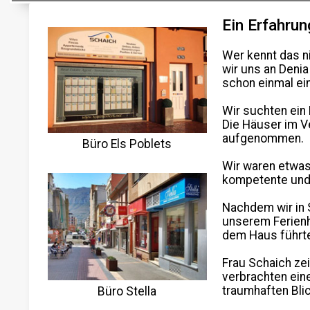
Ein Erfahrun
Wer kennt das n
wir uns an Denia
schon einmal ei
Wir suchten ein 
Die Häuser im V
aufgenommen.
Büro Els Poblets
Wir waren etwas 
kompetente und 
Nachdem wir in
unserem Ferienh
dem Haus führte
Frau Schaich ze
verbrachten ein
traumhaften Bli
Büro Stella