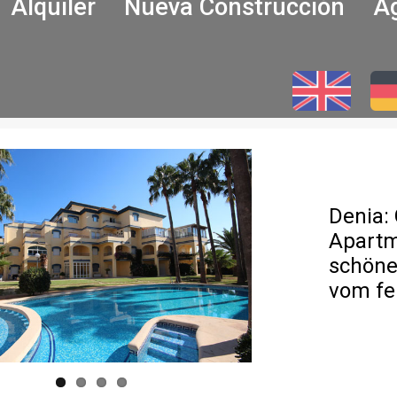
Alquiler
Nueva Construcción
Ag
Denia:
Apartm
schöne
vom fe