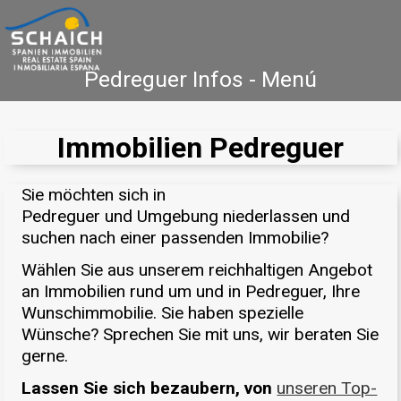
Pedreguer Infos - Menú
Home
Costa Blanca
Venta
Alquiler
Immobilien Pedreguer
Nueva Construcción
Sie möchten sich in
Agencia Inmobiliaria
Testimonios
Pedreguer und Umgebung niederlassen und
suchen nach einer passenden Immobilie?
Contacto
Wählen Sie aus unserem reichhaltigen Angebot
an Immobilien rund um und in Pedreguer, Ihre
Wunschimmobilie. Sie haben spezielle
Wünsche? Sprechen Sie mit uns, wir beraten Sie
gerne.
Lassen Sie sich bezaubern, von
unseren Top-